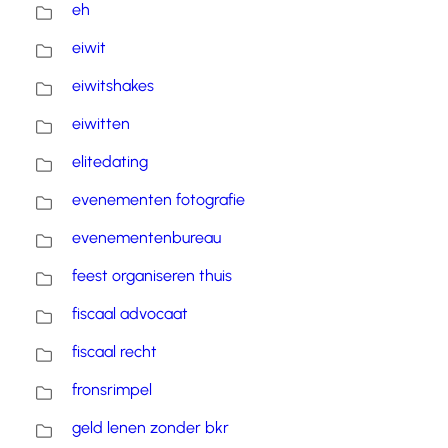
eh
eiwit
eiwitshakes
eiwitten
elitedating
evenementen fotografie
evenementenbureau
feest organiseren thuis
fiscaal advocaat
fiscaal recht
fronsrimpel
geld lenen zonder bkr