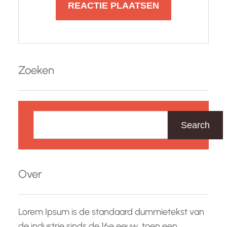
Zoeken
Z
o
Search
e
k
e
Over
n
Lorem Ipsum is de standaard dummietekst van
de industrie sinds de 16e eeuw, toen een