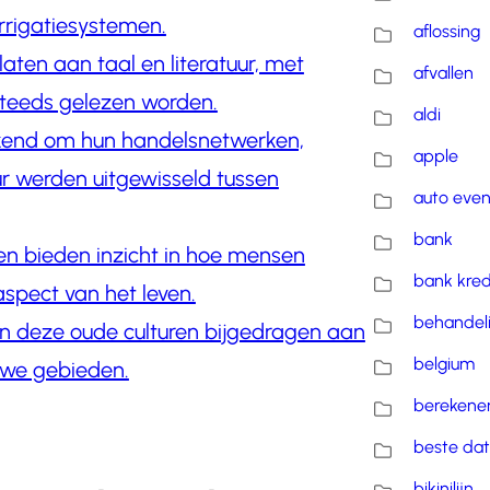
rrigatiesystemen.
aflossing
aten aan taal en literatuur, met
afvallen
steeds gelezen worden.
aldi
kend om hun handelsnetwerken,
apple
r werden uitgewisseld tussen
auto eve
bank
len bieden inzicht in hoe mensen
bank kred
spect van het leven.
behandel
n deze oude culturen bijgedragen aan
belgium
uwe gebieden.
berekene
beste dat
bikinilijn