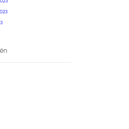
2023
023
23
eën