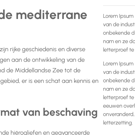
 de mediterrane
Lorem Ipsum 
van de indust
onbekende dr
nam en ze do
jn rijke geschiedenis en diverse
letterproef t
gen aan de ontwikkeling van de
Lorem Ipsum 
d de Middellandse Zee tot de
van de indust
onbekende dr
it gebied, er is een schat aan kennis en
nam en ze do
letterproef te
eeuwen overle
rmat van beschaving
onveranderd,
letterzetting.
ende hiërogliefen en geavanceerde