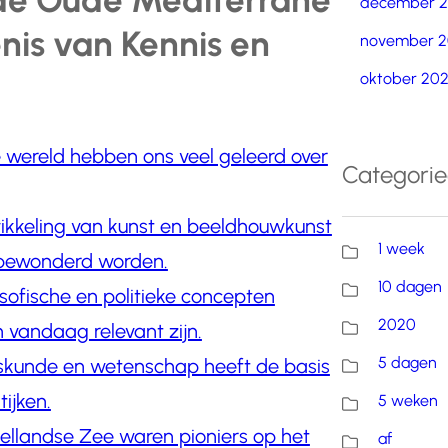
de Oude Mediterrane
december 
nis van Kennis en
november 2
oktober 20
 wereld hebben ons veel geleerd over
Categori
kkeling van kunst en beeldhouwkunst
1 week
bewonderd worden.
10 dagen
osofische en politieke concepten
2020
 vandaag relevant zijn.
5 dagen
skunde en wetenschap heeft de basis
ijken.
5 weken
llandse Zee waren pioniers op het
af