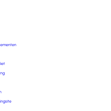
nementen
iet
ing
n
ingsite