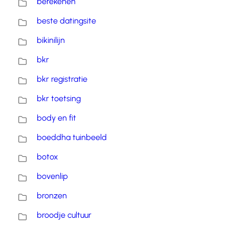
berekenen
beste datingsite
bikinilijn
bkr
bkr registratie
bkr toetsing
body en fit
boeddha tuinbeeld
botox
bovenlip
bronzen
broodje cultuur