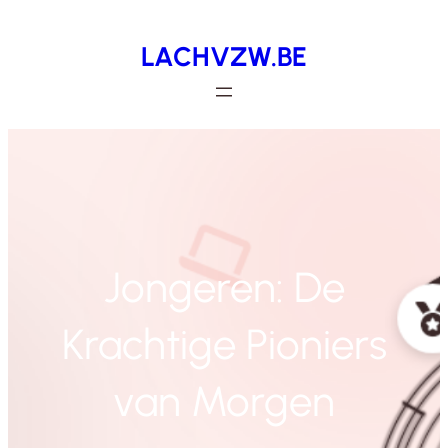
Spring
LACHVZW.BE
naar
de
inhoud
Jongeren: De
Krachtige Pioniers
van Morgen