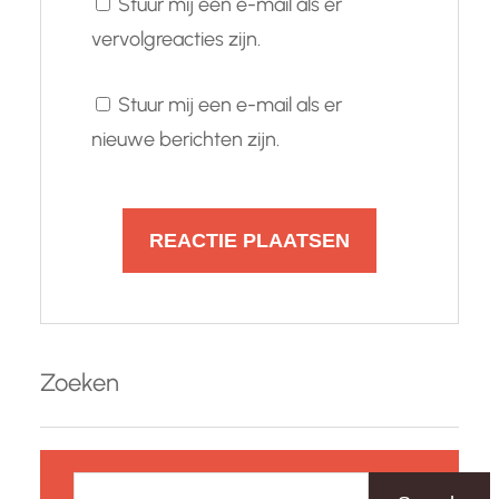
Stuur mij een e-mail als er
vervolgreacties zijn.
Stuur mij een e-mail als er
nieuwe berichten zijn.
Zoeken
Z
o