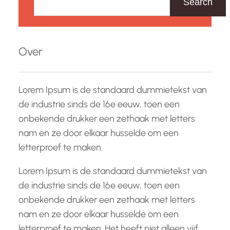
Search
e
k
e
Over
n
Lorem Ipsum is de standaard dummietekst van
de industrie sinds de 16e eeuw, toen een
onbekende drukker een zethaak met letters
nam en ze door elkaar husselde om een
letterproef te maken.
Lorem Ipsum is de standaard dummietekst van
de industrie sinds de 16e eeuw, toen een
onbekende drukker een zethaak met letters
nam en ze door elkaar husselde om een
letterproef te maken. Het heeft niet alleen vijf