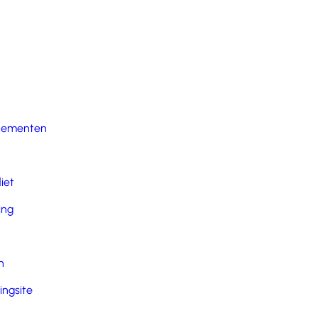
nementen
iet
ing
n
ingsite