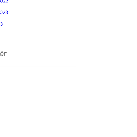
2023
023
23
eën