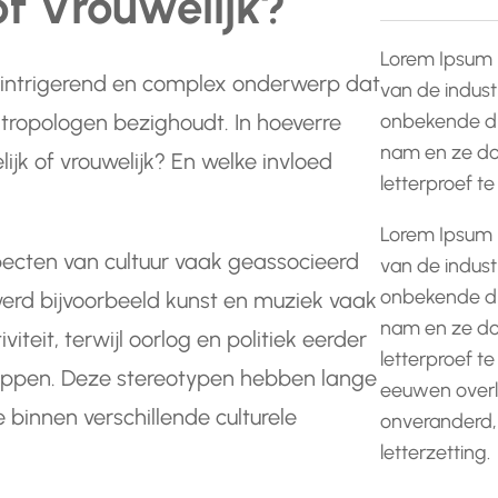
of Vrouwelijk?
Lorem Ipsum 
en intrigerend en complex onderwerp dat
van de indust
onbekende dr
ntropologen bezighoudt. In hoeverre
nam en ze do
jk of vrouwelijk? En welke invloed
letterproef t
Lorem Ipsum 
ecten van cultuur vaak geassocieerd
van de indust
onbekende dr
werd bijvoorbeeld kunst en muziek vaak
nam en ze do
viteit, terwijl oorlog en politiek eerder
letterproef te
appen. Deze stereotypen hebben lange
eeuwen overle
ie binnen verschillende culturele
onveranderd,
letterzetting.