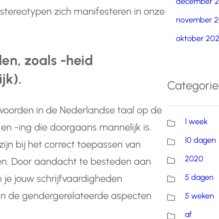
december 
stereotypen zich manifesteren in onze
november 2
oktober 20
en, zoals -heid
jk).
Categori
 woorden in de Nederlandse taal op de
1 week
s en -ing die doorgaans mannelijk is.
10 dagen
ijn bij het correct toepassen van
2020
en. Door aandacht te besteden aan
5 dagen
 je jouw schrijfvaardigheden
van de gendergerelateerde aspecten
5 weken
af