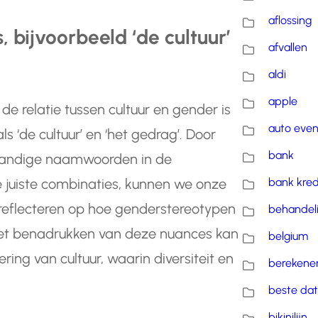
aflossing
 bijvoorbeeld ‘de cultuur’
afvallen
aldi
apple
de relatie tussen cultuur en gender is
auto eve
s ‘de cultuur’ en ‘het gedrag’. Door
bank
fstandige naamwoorden in de
bank kred
e juiste combinaties, kunnen we onze
jd reflecteren op hoe genderstereotypen
behandel
 Het benadrukken van deze nuances kan
belgium
ing van cultuur, waarin diversiteit en
berekene
beste dat
bikinilijn