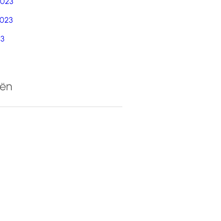
2023
023
23
eën