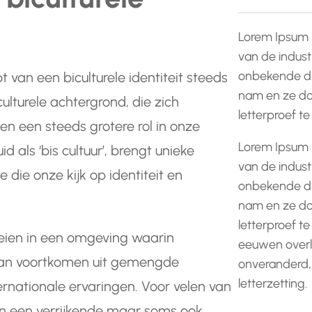
Lorem Ipsum 
van de indust
onbekende dr
 van een biculturele identiteit steeds
nam en ze do
lturele achtergrond, die zich
letterproef t
en een steeds grotere rol in onze
Lorem Ipsum 
als ‘bis cultuur’, brengt unieke
van de indust
die onze kijk op identiteit en
onbekende dr
nam en ze do
letterproef te
oeien in een omgeving waarin
eeuwen overle
 kan voortkomen uit gemengde
onveranderd,
letterzetting.
rnationale ervaringen. Voor velen van
en een verrijkende maar soms ook