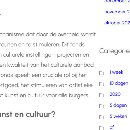
december 
november 2
?
oktober 20
mechanisme dat door de overheid wordt
eunen en te stimuleren. Dit fonds
Categori
 culturele instellingen, projecten en
 en kwaliteit van het culturele aanbod
1 week
fonds speelt een cruciale rol bij het
10 dagen
rfgoed, het stimuleren van artistieke
2020
 kunst en cultuur voor alle burgers.
5 dagen
nst en cultuur?
5 weken
af