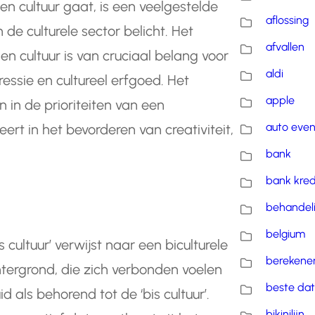
en cultuur gaat, is een veelgestelde
aflossing
de culturele sector belicht. Het
afvallen
 cultuur is van cruciaal belang voor
aldi
essie en cultureel erfgoed. Het
apple
 in de prioriteiten van een
auto eve
ert in het bevorderen van creativiteit,
bank
bank kred
behandel
belgium
 cultuur’ verwijst naar een biculturele
berekene
htergrond, die zich verbonden voelen
beste dat
als behorend tot de ‘bis cultuur’.
bikinilijn