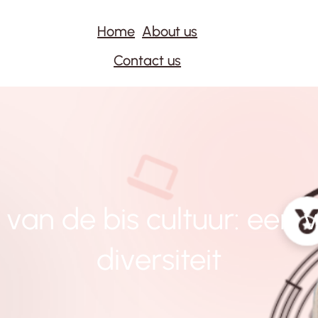
Home
About us
Contact us
an de bis cultuur: een v
diversiteit