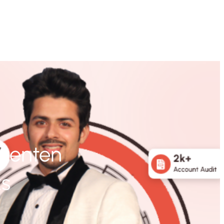
ementen
ks