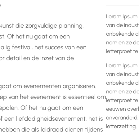
p
Lorem Ipsum 
van de indust
unst die zorgvuldige planning,
onbekende dr
st. Of het nu gaat om een ​​
nam en ze do
lig festival, het succes van een
letterproef t
 detail en de inzet van de
Lorem Ipsum 
van de indust
onbekende dr
t gaat om evenementen organiseren.
nam en ze do
oep van het evenement is essentieel om
letterproef te
 bepalen. Of het nu gaat om een
eeuwen overle
onveranderd,
 of een liefdadigheidsevenement, het is
letterzetting.
 hebben die als leidraad dienen tijdens