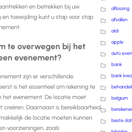
antrekken en betrekken bij uw
aflossing
en toewijding kunt u stap voor stap
afvallen
enement.
aldi
apple
om te overwegen bij het
auto eve
r een evenement?
bank
bank kred
enement zijn er verschillende
erst is het essentieel om rekening te
behandel
n het evenement. De locatie moet
belgium
lt creëren. Daarnaast is bereikbaarheid
berekene
emakkelijk de locatie moeten kunnen
beste dat
 en voorzieningen, zoals
bikinilijn