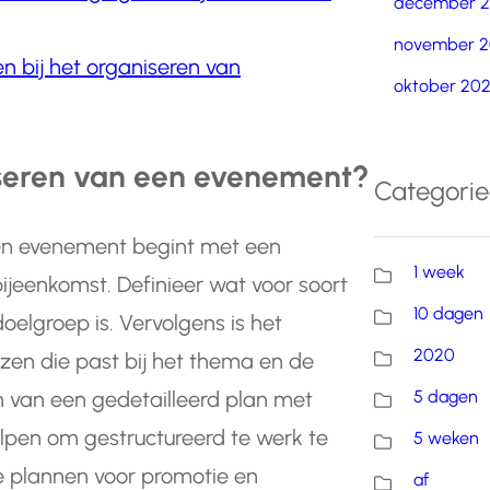
december 
november 2
n bij het organiseren van
oktober 20
iseren van een evenement?
Categori
en evenement begint met een
1 week
 bijeenkomst. Definieer wat voor soort
10 dagen
elgroep is. Vervolgens is het
2020
ezen die past bij het thema en de
5 dagen
 van een gedetailleerd plan met
elpen om gestructureerd te werk te
5 weken
te plannen voor promotie en
af