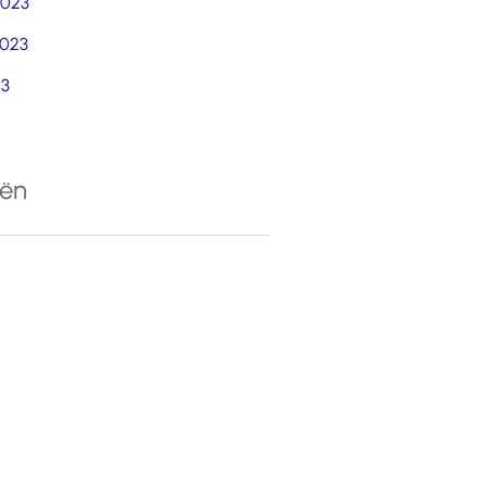
2023
023
23
eën