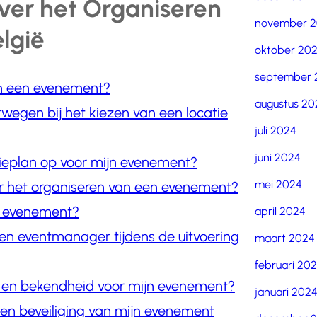
ver het Organiseren
november 
lgië
oktober 20
september 
an een evenement?
augustus 20
rwegen bij het kiezen van een locatie
juli 2024
juni 2024
tieplan op voor mijn evenement?
mei 2024
or het organiseren van een evenement?
jn evenement?
april 2024
een eventmanager tijdens de uitvoering
maart 2024
februari 20
e en bekendheid voor mijn evenement?
januari 202
 en beveiliging van mijn evenement