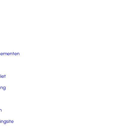
nementen
iet
ing
n
ingsite