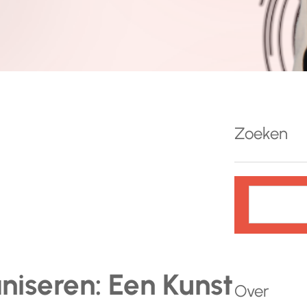
Zoeken
Z
o
e
k
e
iseren: Een Kunst
n
Over