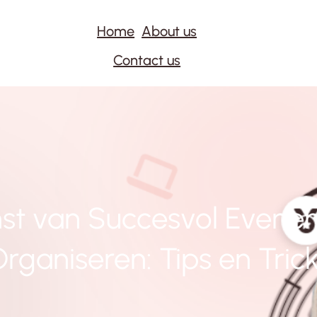
Home
About us
Contact us
st van Succesvol Even
rganiseren: Tips en Tric